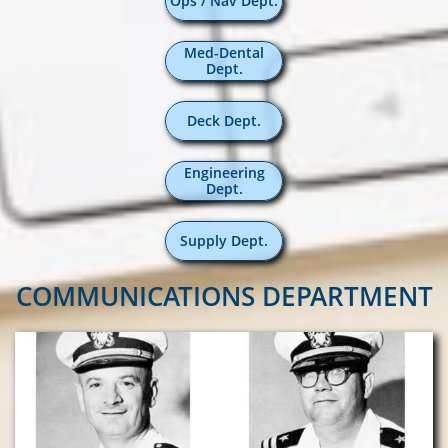
Ops / Nav Dept.
Med-Dental
Dept.
Deck Dept.
Engineering
Dept.
Supply Dept.
COMMUNICATIONS DEPARTMENT