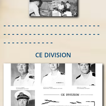
- - - - - - - - - - - - - - - - - - - - - - -
- - - - - - - - - - - - - - - - - - - - - - -
- - - - - - - - - - - -
CE DIVISION