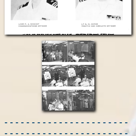
- - - - - - - - - - - - - - - - - - - - - - -
- - - - - - - - - - - - - - - - - - - - - - -