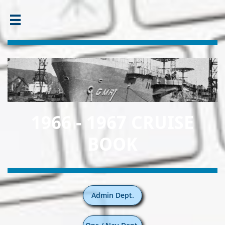

1966 - 1967 CRUISE
BOOK
Admin Dept.