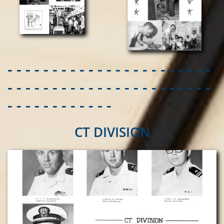
- - - - - - - - - - - - - - - - - - - - - - -
- - - - - - - - - - - - - - - - - - - - - - -
- - - - - - - - - - - -
CT DIVISION